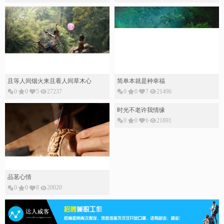
且等人间烟火来且看人间草木心
简单本就是种幸福
0
0
5
27237
0
0
7
21496
时光不老许我情缘
0
0
6
21891
品茗心情
0
0
8
20020