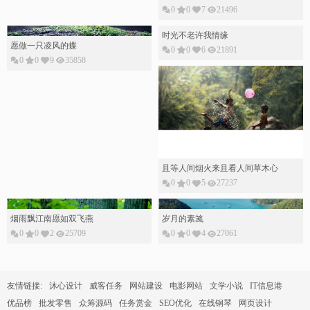
0
0
7
21496
愿做一只凌风的蝶
时光不老许我情缘
0
0
9
35858
0
0
6
21891
烟雨飘江南愿如双飞燕
0
0
2
25709
岁月的素䇳
0
0
4
27061
且等人间烟火来且看人间草木心
0
0
5
27237
友情链接:
沐心设计
威客任务
网站建设
电影网站
文学小说
IT信息港
优品榜
批发零售
众筹源码
任务赏金
SEO优化
在线钢琴
网页设计
小说网站
分类信息
有情链接出售