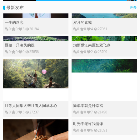
最新发布
更多
一生的迷恋
岁月的素䇳
0
0
3
30194
0
0
4
27061
愿做一只凌风的蝶
烟雨飘江南愿如双飞燕
0
0
9
35858
0
0
2
25709
且等人间烟火来且看人间草木心
简单本就是种幸福
0
0
5
27237
0
0
7
21496
时光不老许我情缘
0
0
6
21891