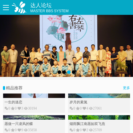
达人论坛
MASTER BBS SYSTEM
精品推荐
更多
一生的迷恋
岁月的素䇳
0
0
3
30194
0
0
4
27061
愿做一只凌风的蝶
烟雨飘江南愿如双飞燕
0
0
9
35858
0
0
2
25709