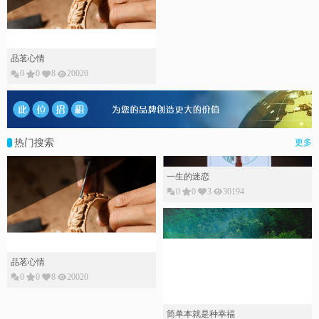
品茗心情
0
0
8
20020
热门搜索
更多
一生的迷恋
0
0
3
30194
品茗心情
0
0
8
20020
简单本就是种幸福