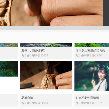
愿做一只凌风的蝶
烟雨飘江南愿如双飞燕
0
0
9
35853
0
0
2
25698
品茗心情
时光不老许我情缘
0
0
8
20015
0
0
6
21876