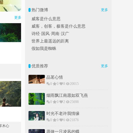
热门微博
更多
更多
威客是什么意思
威客，创客，极客是什么意思
诗经·国风·周南·汉广
世界上最遥远的距离
假如我是蜘蛛
优质推荐
更多
品茗心情
0
0
8
20015
烟雨飘江南愿如双飞燕
0
0
2
25698
时光不老许我情缘
0
0
6
21876
草木心
愿做一只凌风的蝶