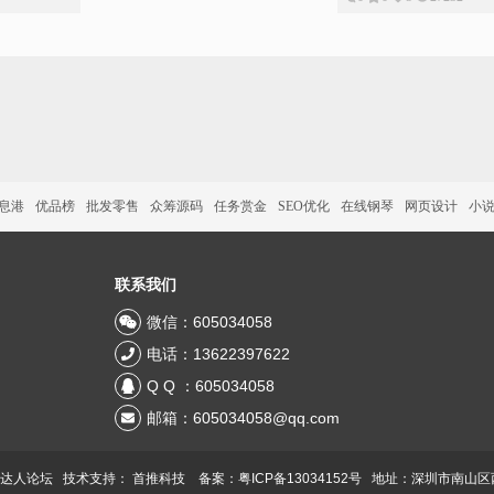
信息港
优品榜
批发零售
众筹源码
任务赏金
SEO优化
在线钢琴
网页设计
小
联系我们
微信：605034058
电话：13622397622
Q Q ：605034058
邮箱：605034058@qq.com
 达人论坛 技术支持：
首推科技
备案：粤ICP备13034152号
地址：深圳市南山区西