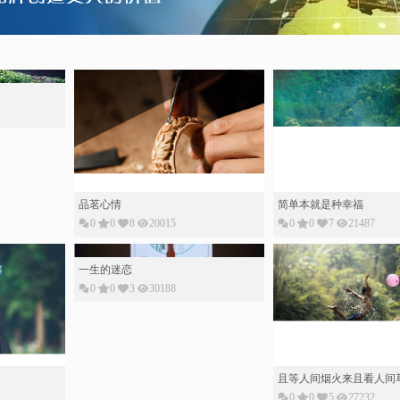
品茗心情
简单本就是种幸福
0
0
8
20015
0
0
7
21487
一生的迷恋
0
0
3
30188
且等人间烟火来且看人间
0
0
5
27232