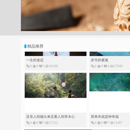
;
精品推荐
一生的迷恋
岁月的素䇳
0
0
3
30188
0
0
4
27049
且等人间烟火来且看人间草木心
简单本就是种幸福
0
0
5
27232
0
0
7
21487