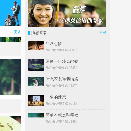
更多
猜您喜欢
更多
品茗心情
0
0
8
20015
愿做一只凌风的蝶
0
0
9
35853
时光不老许我情缘
0
0
6
21876
一生的迷恋
0
0
3
30188
简单本就是种幸福
0
0
7
21487