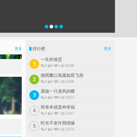
排行榜
更多
更多
一生的迷恋
1
0
0
3
30188
烟雨飘江南愿如双飞燕
2
0
0
2
25698
愿做一只凌风的蝶
3
0
0
9
35853
简单本就是种幸福
4
0
0
7
21487
时光不老许我情缘
5
0
0
6
21876