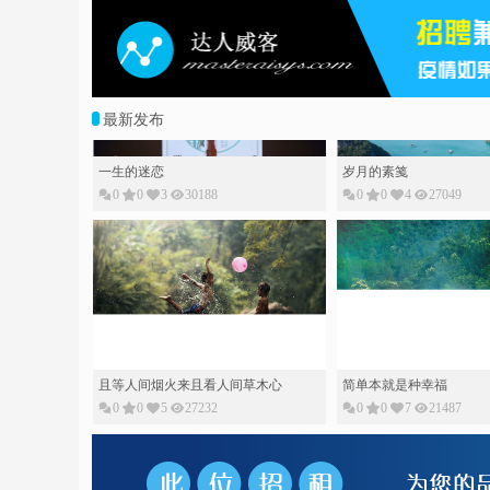
最新发布
一生的迷恋
岁月的素䇳
0
0
3
30188
0
0
4
27049
且等人间烟火来且看人间草木心
简单本就是种幸福
0
0
5
27232
0
0
7
21487