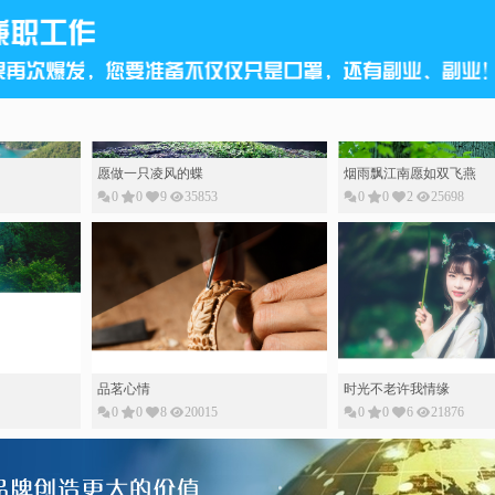
愿做一只凌风的蝶
烟雨飘江南愿如双飞燕
0
0
9
35853
0
0
2
25698
品茗心情
时光不老许我情缘
0
0
8
20015
0
0
6
21876