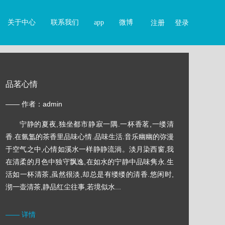
关于中心
联系我们
app
微博
注册
登录
品茗心情
—— 作者：admin
宁静的夏夜,独坐都市静寂一隅.一杯香茗,一缕清
香.在氤氲的茶香里品味心情.品味生活.音乐幽幽的弥漫
于空气之中,心情如溪水一样静静流淌。淡月染西窗,我
在清柔的月色中独守飘逸,在如水的宁静中品味隽永.生
活如一杯清茶,虽然很淡,却总是有缕缕的清香.悠闲时,
沏一壶清茶,静品红尘往事,若境似水...
—— 详情