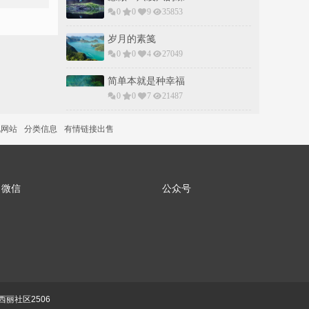
0
0
9
35853
岁月的素䇳
0
0
4
27049
简单本就是种幸福
0
0
7
21487
说网站
分类信息
有情链接出售
微信
公众号
丽社区2506