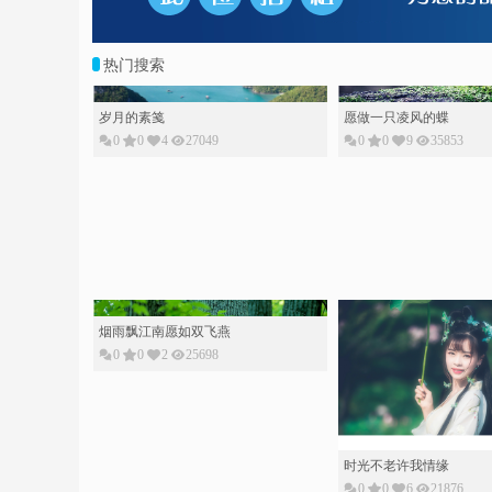
热门搜索
岁月的素䇳
愿做一只凌风的蝶
0
0
4
27049
0
0
9
35853
烟雨飘江南愿如双飞燕
0
0
2
25698
时光不老许我情缘
0
0
6
21876