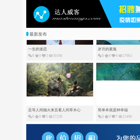
最新发布
一生的迷恋
岁月的素䇳
0
0
3
30196
0
0
4
27063
且等人间烟火来且看人间草木心
简单本就是种幸福
0
0
5
27239
0
0
7
21496