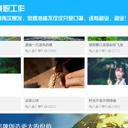
愿做一只凌风的蝶
烟雨飘江南愿如双飞燕
0
0
9
35860
0
0
2
25711
品茗心情
时光不老许我情缘
0
0
8
20022
0
0
6
21893