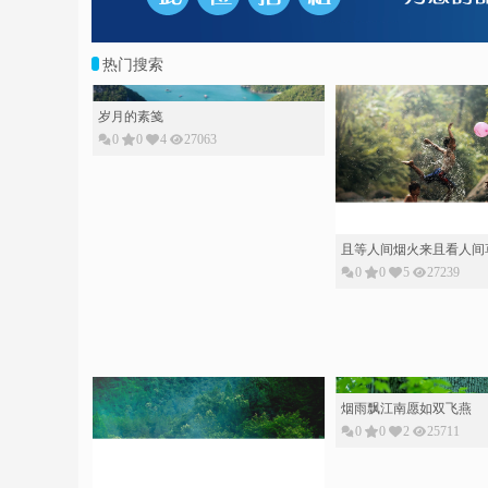
热门搜索
岁月的素䇳
0
0
4
27063
且等人间烟火来且看人间
0
0
5
27239
烟雨飘江南愿如双飞燕
0
0
2
25711