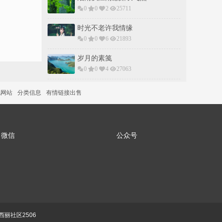
0
0
2
25711
时光不老许我情缘
0
0
6
21893
岁月的素䇳
0
0
4
27063
说网站
分类信息
有情链接出售
微信
公众号
丽社区2506