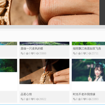
愿做一只凌风的蝶
烟雨飘江南愿如双飞燕
0
0
9
35860
0
0
2
25711
品茗心情
时光不老许我情缘
0
0
8
20022
0
0
6
21893