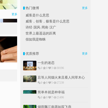
热门微博
更多
更多
威客是什么意思
威客，创客，极客是什么意思
诗经·国风·周南·汉广
世界上最遥远的距离
假如我是蜘蛛
优质推荐
更多
一生的迷恋
0
0
3
30196
且等人间烟火来且看人间草木心
0
0
5
27239
简单本就是种幸福
0
0
7
21496
烟雨飘江南愿如双飞燕