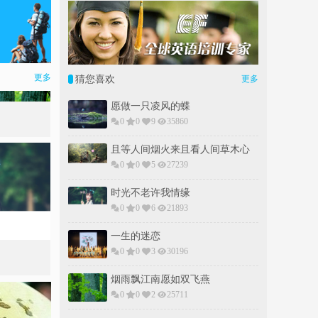
更多
猜您喜欢
更多
愿做一只凌风的蝶
0
0
9
35860
且等人间烟火来且看人间草木心
0
0
5
27239
时光不老许我情缘
0
0
6
21893
一生的迷恋
0
0
3
30196
烟雨飘江南愿如双飞燕
0
0
2
25711