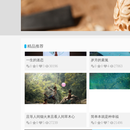
;
精品推荐
一生的迷恋
岁月的素䇳
0
0
3
30196
0
0
4
27063
且等人间烟火来且看人间草木心
简单本就是种幸福
0
0
5
27239
0
0
7
21496