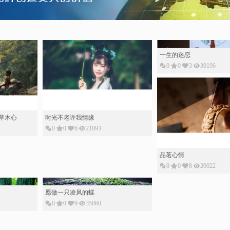
一生的迷恋
0
0
3
30196
草木心
时光不老许我情缘
0
0
6
21893
品茗心情
0
0
8
20022
愿做一只凌风的蝶
0
0
9
35860