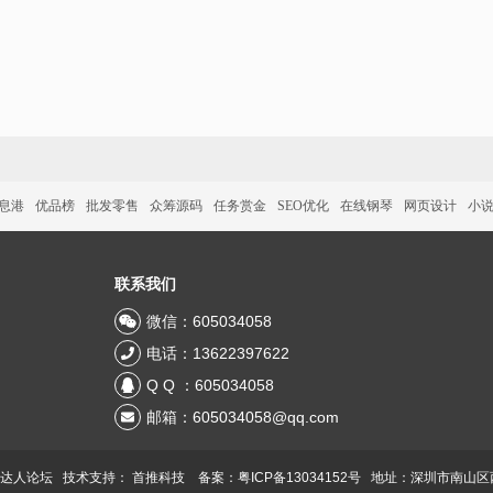
信息港
优品榜
批发零售
众筹源码
任务赏金
SEO优化
在线钢琴
网页设计
小
联系我们
微信：605034058
电话：13622397622
Q Q ：605034058
邮箱：605034058@qq.com
 达人论坛 技术支持：
首推科技
备案：粤ICP备13034152号
地址：深圳市南山区西