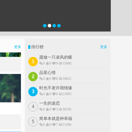
排行榜
更多
更多
愿做一只凌风的蝶
1
0
0
9
35860
品茗心情
2
0
0
8
20022
时光不老许我情缘
3
0
0
6
21893
一生的迷恋
4
0
0
3
30196
简单本就是种幸福
5
0
0
7
21496