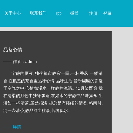
关于中心
联系我们
app
微博
注册
登录
品茗心情
—— 作者：admin
宁静的夏夜,独坐都市静寂一隅.一杯香茗,一缕清
香.在氤氲的茶香里品味心情.品味生活.音乐幽幽的弥漫
于空气之中,心情如溪水一样静静流淌。淡月染西窗,我
在清柔的月色中独守飘逸,在如水的宁静中品味隽永.生
活如一杯清茶,虽然很淡,却总是有缕缕的清香.悠闲时,
沏一壶清茶,静品红尘往事,若境似水...
—— 详情