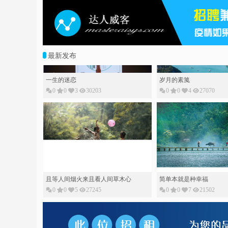
最新发布
一生的迷恋
岁月的素䇳
0
0
3
30203
0
0
4
27070
且等人间烟火来且看人间草木心
简单本就是种幸福
0
0
5
27245
0
0
7
21502