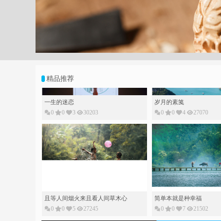
;
精品推荐
一生的迷恋
岁月的素䇳
0
0
3
30203
0
0
4
27070
且等人间烟火来且看人间草木心
简单本就是种幸福
0
0
5
27245
0
0
7
21502