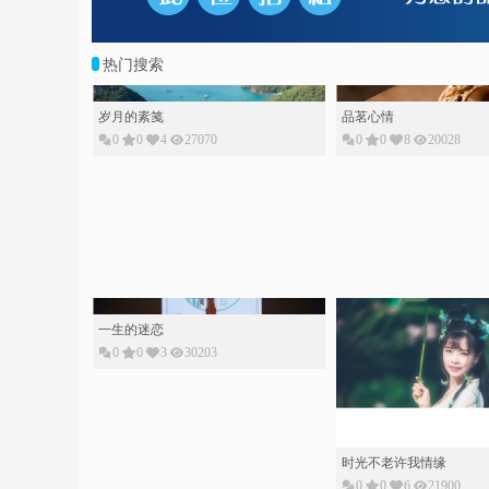
热门搜索
岁月的素䇳
品茗心情
0
0
4
27070
0
0
8
20028
一生的迷恋
0
0
3
30203
时光不老许我情缘
0
0
6
21900