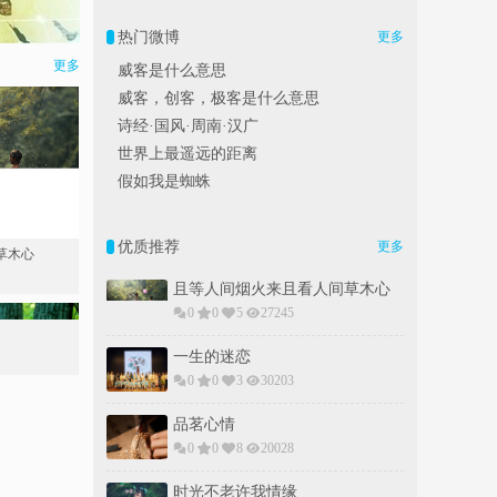
热门微博
更多
更多
威客是什么意思
威客，创客，极客是什么意思
诗经·国风·周南·汉广
世界上最遥远的距离
假如我是蜘蛛
优质推荐
更多
草木心
且等人间烟火来且看人间草木心
0
0
5
27245
一生的迷恋
0
0
3
30203
品茗心情
0
0
8
20028
时光不老许我情缘