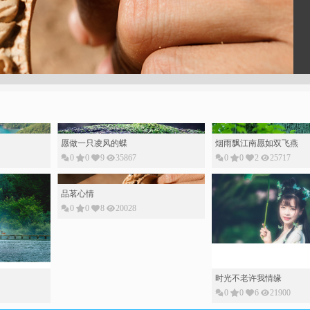
愿做一只凌风的蝶
烟雨飘江南愿如双飞燕
0
0
9
35867
0
0
2
25717
品茗心情
0
0
8
20028
时光不老许我情缘
0
0
6
21900