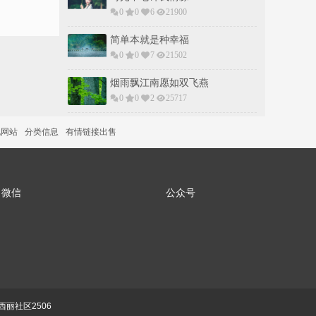
0
0
6
21900
简单本就是种幸福
0
0
7
21502
烟雨飘江南愿如双飞燕
0
0
2
25717
说网站
分类信息
有情链接出售
微信
公众号
丽社区2506