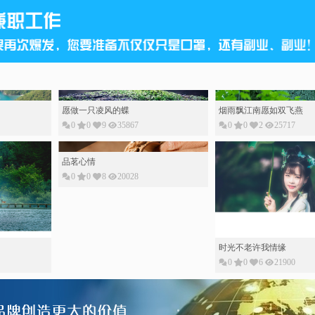
愿做一只凌风的蝶
烟雨飘江南愿如双飞燕
0
0
9
35867
0
0
2
25717
品茗心情
0
0
8
20028
时光不老许我情缘
0
0
6
21900