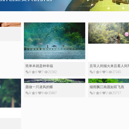
简单本就是种幸福
且等人间烟火来且看人间
0
0
7
21502
0
0
5
27245
愿做一只凌风的蝶
烟雨飘江南愿如双飞燕
0
0
9
35867
0
0
2
25717