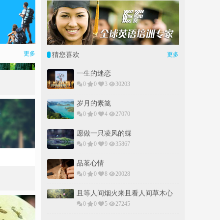
更多
猜您喜欢
更多
一生的迷恋
0
0
3
30203
岁月的素䇳
0
0
4
27070
愿做一只凌风的蝶
0
0
9
35867
品茗心情
0
0
8
20028
且等人间烟火来且看人间草木心
0
0
5
27245