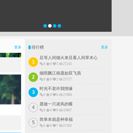
排行榜
更多
更多
且等人间烟火来且看人间草木心
1
0
0
5
27245
烟雨飘江南愿如双飞燕
2
0
0
2
25717
时光不老许我情缘
3
0
0
6
21900
愿做一只凌风的蝶
4
0
0
9
35867
简单本就是种幸福
5
0
0
7
21502