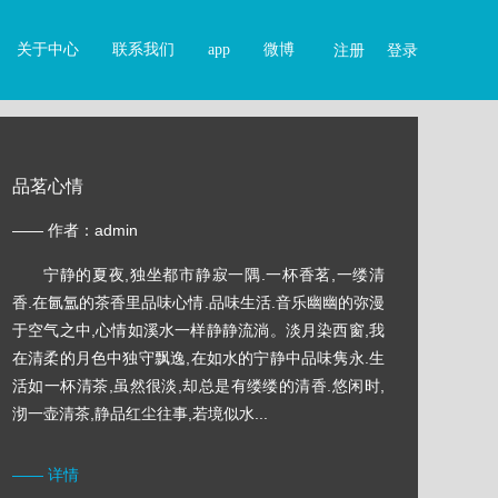
关于中心
联系我们
app
微博
注册
登录
品茗心情
—— 作者：admin
宁静的夏夜,独坐都市静寂一隅.一杯香茗,一缕清
香.在氤氲的茶香里品味心情.品味生活.音乐幽幽的弥漫
于空气之中,心情如溪水一样静静流淌。淡月染西窗,我
在清柔的月色中独守飘逸,在如水的宁静中品味隽永.生
活如一杯清茶,虽然很淡,却总是有缕缕的清香.悠闲时,
沏一壶清茶,静品红尘往事,若境似水...
—— 详情