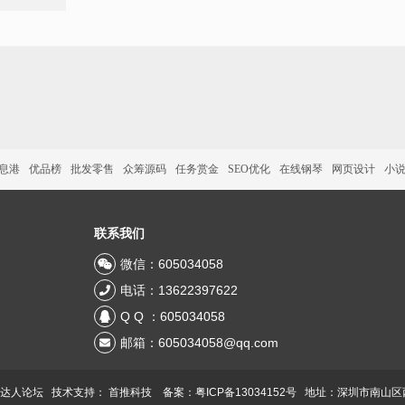
信息港
优品榜
批发零售
众筹源码
任务赏金
SEO优化
在线钢琴
网页设计
小
联系我们
微信：605034058
电话：13622397622
Q Q ：605034058
邮箱：605034058@qq.com
 达人论坛 技术支持：
首推科技
备案：粤ICP备13034152号
地址：深圳市南山区西