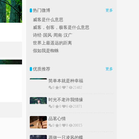
热门微博
更多
威客是什么意思
威客，创客，极客是什么意思
诗经·国风·周南·汉广
世界上最遥远的距离
假如我是蜘蛛
优质推荐
更多
简单本就是种幸福
0
0
7
21482
时光不老许我情缘
0
0
6
21871
品茗心情
0
0
8
20015
愿做一只凌风的蝶