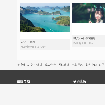
时光不老许我情缘
岁月的素䇳
0
0
6
21871
0
0
4
27044
友情链接:
沐心设计
威客任务
网站建设
电影网站
文学小说
IT
便捷导航
移动应用
网
企业简介
产品中心
站
用户协议
公众号
论
坛
帮助中心
小程序
网
网站地图
视频号