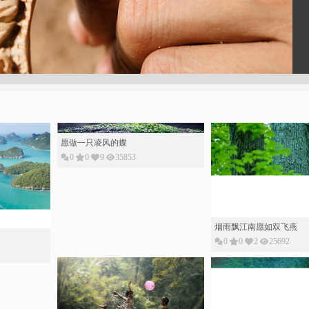
愿做一只凌风的蝶
0
0
9
35853
烟雨飘江南愿如双飞燕
0
0
2
25692