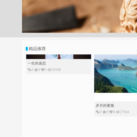
;
精品推荐
一生的迷恋
0
0
3
30188
岁月的素䇳
0
0
4
27044