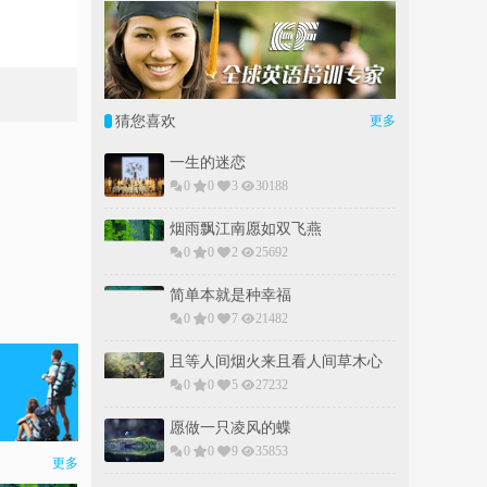
猜您喜欢
更多
一生的迷恋
0
0
3
30188
烟雨飘江南愿如双飞燕
0
0
2
25692
简单本就是种幸福
0
0
7
21482
且等人间烟火来且看人间草木心
0
0
5
27232
愿做一只凌风的蝶
0
0
9
35853
更多