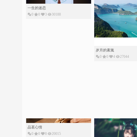
一生的迷恋
0
0
3
30188
岁月的素䇳
0
0
4
27044
品茗心情
0
0
8
20015