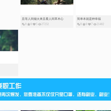
且等人间烟火来且看人间草木心
简单本就是种幸福
0
0
5
27232
0
0
7
21482