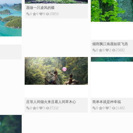
愿做一只凌风的蝶
0
0
9
35853
烟雨飘江南愿如双飞燕
0
0
2
25692
且等人间烟火来且看人间草木心
简单本就是种幸福
0
0
5
27232
0
0
7
21482