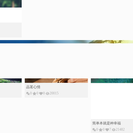
品茗心情
0
0
8
20015
简单本就是种幸福
0
0
7
21482