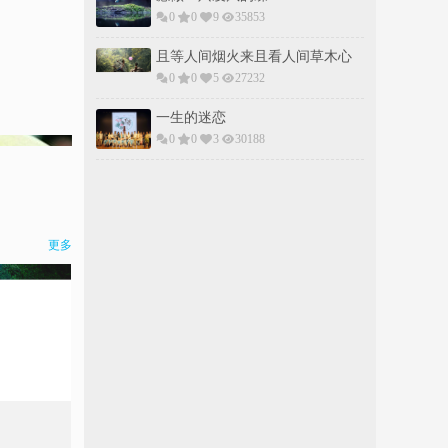
0
0
9
35853
且等人间烟火来且看人间草木心
0
0
5
27232
一生的迷恋
0
0
3
30188
更多