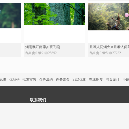
烟雨飘江南愿如双飞燕
且等人间烟火来且看人间
0
0
2
25692
0
0
5
27232
信息港
优品榜
批发零售
众筹源码
任务赏金
SEO优化
在线钢琴
网页设计
小
联系我们
微信：605034058
电话：13622397622
Q Q ：605034058