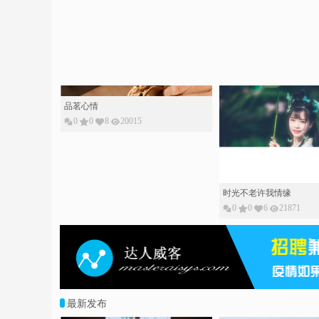
品茗心情
0
0
8
20015
时光不老许我情缘
0
0
6
21871
最新发布