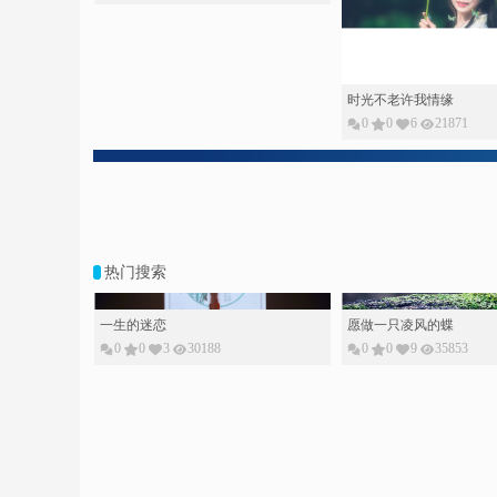
时光不老许我情缘
0
0
6
21871
热门搜索
一生的迷恋
愿做一只凌风的蝶
0
0
3
30188
0
0
9
35853