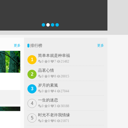
排行榜
更多
更多
简单本就是种幸福
1
0
0
7
21482
品茗心情
2
0
0
8
20015
岁月的素䇳
3
0
0
4
27044
一生的迷恋
4
0
0
3
30188
时光不老许我情缘
5
0
0
6
21871