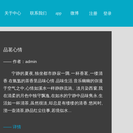
关于中心
联系我们
app
微博
注册
登录
品茗心情
—— 作者：admin
宁静的夏夜,独坐都市静寂一隅.一杯香茗,一缕清
香.在氤氲的茶香里品味心情.品味生活.音乐幽幽的弥漫
于空气之中,心情如溪水一样静静流淌。淡月染西窗,我
在清柔的月色中独守飘逸,在如水的宁静中品味隽永.生
活如一杯清茶,虽然很淡,却总是有缕缕的清香.悠闲时,
沏一壶清茶,静品红尘往事,若境似水...
—— 详情