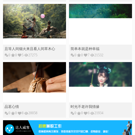
且等人间烟火来且看人间草木心
简单本就是种幸福
0
0
5
27275
0
0
7
21532
品茗心情
时光不老许我情缘
0
0
8
20058
0
0
6
21934