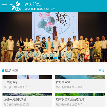
达人论坛
MASTER BBS SYSTEM
精品推荐
更多
一生的迷恋
岁月的素䇳
0
0
3
30232
0
0
4
27100
愿做一只凌风的蝶
烟雨飘江南愿如双飞燕
0
0
9
35898
0
0
2
25747