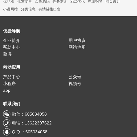
优品榜
批发零售
众筹源码
任务赏金
SEO优化
在线钢琴
网页设计
小说网站
分类信息
有情链接出售
便捷导航
企业简介
用户协议
帮助中心
网站地图
微博
移动应用
产品中心
公众号
小程序
视频号
app
联系我们
微信：605034058
电话：13622397622
Q Q ：605034058