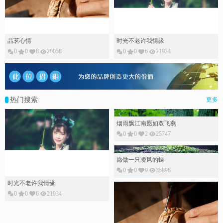
品茗心情
时光不老许我情缘
0
0
8
20058
0
0
6
21934
热门搜索
更多
烟雨飘江南愿如双飞燕
0
0
2
25747
愿做一只凌风的蝶
0
0
9
35898
时光不老许我情缘
0
0
6
21934