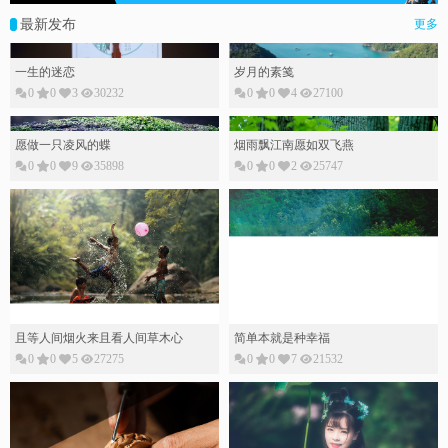
最新发布
更多
一生的迷恋
岁月的素䇳
0
0
3
30232
0
0
4
27100
愿做一只凌风的蝶
烟雨飘江南愿如双飞燕
0
0
9
35898
0
0
2
25747
且等人间烟火来且看人间草木心
简单本就是种幸福
0
0
5
27275
0
0
7
21532