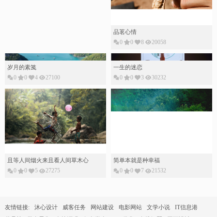
品茗心情
0
0
8
20058
岁月的素䇳
一生的迷恋
0
0
4
27100
0
0
3
30232
且等人间烟火来且看人间草木心
简单本就是种幸福
0
0
5
27275
0
0
7
21532
友情链接:
沐心设计
威客任务
网站建设
电影网站
文学小说
IT信息港