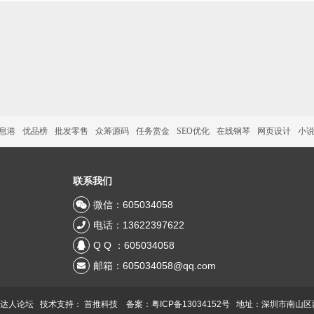
信息港
优品榜
批发零售
众筹源码
任务赏金
SEO优化
在线钢琴
网页设计
小
联系我们
微信：605034058
电话：13622397622
Q Q ：605034058
邮箱：605034058@qq.com
 达人论坛 技术支持：
首推科技
备案：粤ICP备13034152号
地址：深圳市南山区西