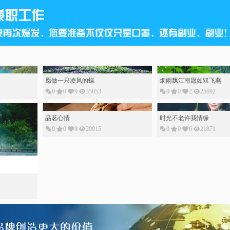
愿做一只凌风的蝶
烟雨飘江南愿如双飞燕
0
0
9
35853
0
0
2
25692
品茗心情
时光不老许我情缘
0
0
8
20015
0
0
6
21871