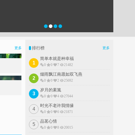
排行榜
更多
更多
简单本就是种幸福
1
0
0
7
21482
烟雨飘江南愿如双飞燕
2
0
0
2
25692
岁月的素䇳
3
0
0
4
27044
时光不老许我情缘
4
0
0
6
21871
品茗心情
5
0
0
8
20015