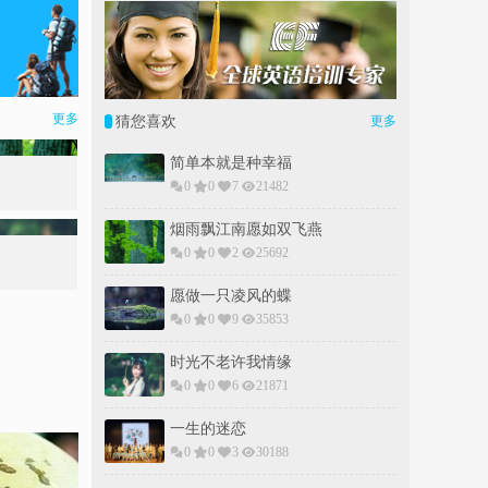
更多
猜您喜欢
更多
简单本就是种幸福
0
0
7
21482
烟雨飘江南愿如双飞燕
0
0
2
25692
愿做一只凌风的蝶
0
0
9
35853
时光不老许我情缘
0
0
6
21871
一生的迷恋
0
0
3
30188