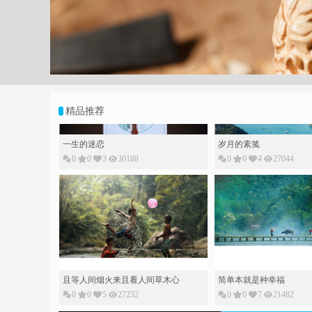
;
精品推荐
一生的迷恋
岁月的素䇳
0
0
3
30188
0
0
4
27044
且等人间烟火来且看人间草木心
0
0
5
27232
简单本就是种幸福
0
0
7
21482