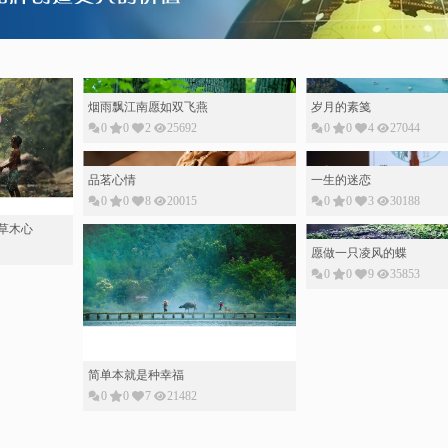
草木心
烟雨飘江南愿如双飞燕
岁月的素䇳
0
0
2
25692
0
0
4
27044
愿做一只凌风的蝶
0
0
9
35853
简单本就是种幸福
0
0
7
21482