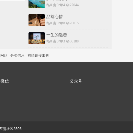
0
0
4
27044
品茗心情
0
0
8
20015
一生的迷恋
0
0
3
30188
说网站
分类信息
有情链接出售
微信
公众号
丽社区2506