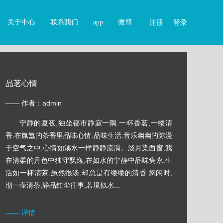
关于中心
联系我们
app
微博
注册
登录
品茗心情
—— 作者：admin
宁静的夏夜,独坐都市静寂一隅.一杯香茗,一缕清
香.在氤氲的茶香里品味心情.品味生活.音乐幽幽的弥漫
于空气之中,心情如溪水一样静静流淌。淡月染西窗,我
在清柔的月色中独守飘逸,在如水的宁静中品味隽永.生
活如一杯清茶,虽然很淡,却总是有缕缕的清香.悠闲时,
沏一壶清茶,静品红尘往事,若境似水...
—— 详情