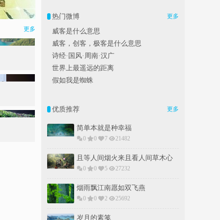
热门微博
更多
更多
威客是什么意思
威客，创客，极客是什么意思
诗经·国风·周南·汉广
世界上最遥远的距离
假如我是蜘蛛
优质推荐
更多
简单本就是种幸福
0
0
7
21482
且等人间烟火来且看人间草木心
0
0
5
27232
烟雨飘江南愿如双飞燕
0
0
2
25692
岁月的素䇳