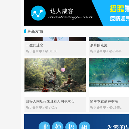
最新发布
一生的迷恋
岁月的素䇳
0
0
3
30188
0
0
4
27044
且等人间烟火来且看人间草木心
0
0
5
27232
简单本就是种幸福
0
0
7
21482