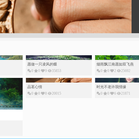
愿做一只凌风的蝶
烟雨飘江南愿如双飞燕
0
0
9
35853
0
0
2
25692
品茗心情
时光不老许我情缘
0
0
8
20015
0
0
6
21871