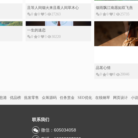
0
0
8
20046
信息港
优品榜
批发零售
众筹源码
任务赏金
SEO优化
在线钢琴
网页设计
小
联系我们
微信：605034058
电话：13622397622
Q Q ：605034058
邮箱：605034058@qq.com
 达人论坛 技术支持：
首推科技
备案：粤ICP备13034152号
地址：深圳市南山区西