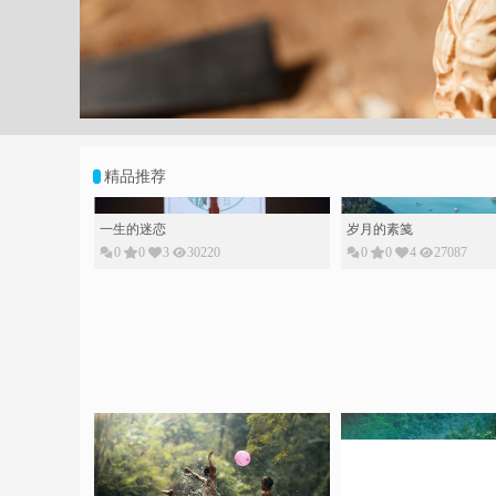
;
精品推荐
一生的迷恋
岁月的素䇳
0
0
3
30220
0
0
4
27087
简单本就是种幸福
品茗心情