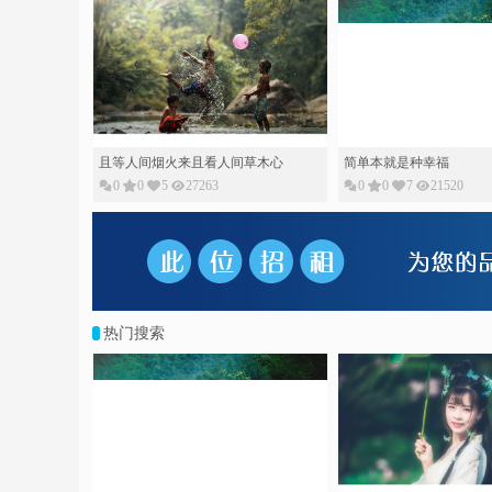
0
0
7
21520
0
0
8
20046
热门搜索
简单本就是种幸福
时光不老许我情缘
0
0
7
21520
0
0
6
21921