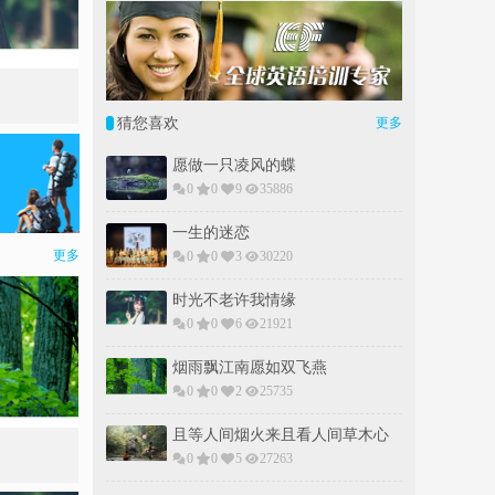
猜您喜欢
更多
愿做一只凌风的蝶
更多
0
0
9
35886
一生的迷恋
0
0
3
30220
草木心
时光不老许我情缘
0
0
6
21921
烟雨飘江南愿如双飞燕
0
0
2
25735
且等人间烟火来且看人间草木心
0
0
5
27263