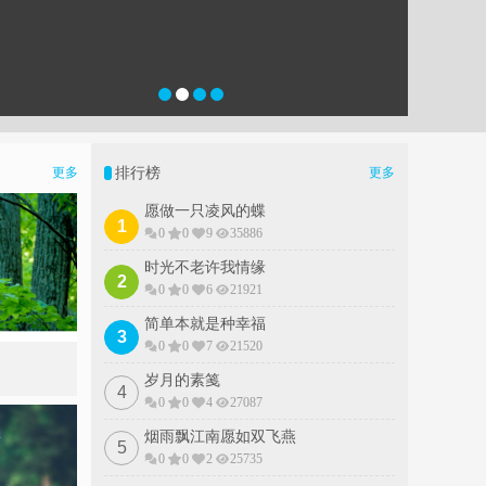
排行榜
更多
更多
愿做一只凌风的蝶
1
0
0
9
35886
时光不老许我情缘
草木心
2
0
0
6
21921
简单本就是种幸福
3
0
0
7
21520
岁月的素䇳
4
0
0
4
27087
烟雨飘江南愿如双飞燕
5
0
0
2
25735