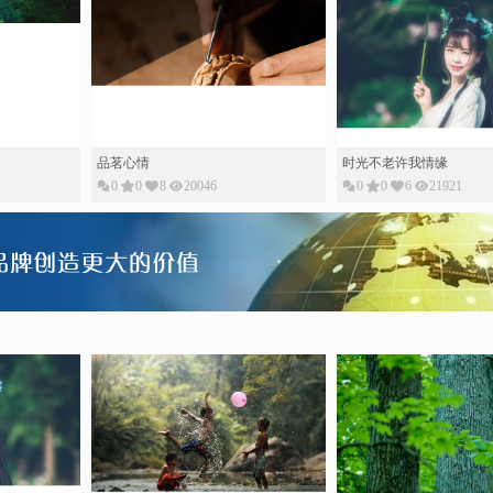
0
0
6
21921
且等人间烟火来且看人间草木心
烟雨飘江南愿如双飞燕
0
0
5
27263
0
0
2
25735
愿做一只凌风的蝶
岁月的素䇳
0
0
9
35886
0
0
4
27087
一生的迷恋
0
0
3
30220
品茗心情