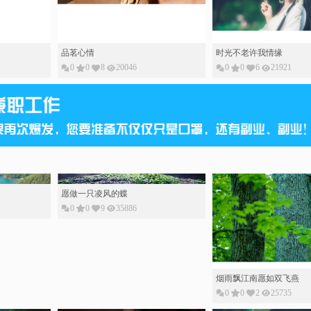
0
0
6
21921
烟雨飘江南愿如双飞燕
愿做一只凌风的蝶
0
0
2
25735
0
0
9
35886
且等人间烟火来且看人间
0
0
5
27263
时光不老许我情缘