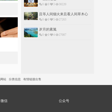
0
0
3
30220
且等人间烟火来且看人间草木心
0
0
5
27263
岁月的素䇳
0
0
4
27087
说网站
分类信息
有情链接出售
微信
公众号
丽社区2506