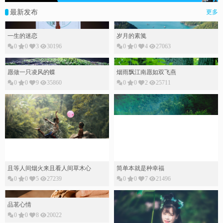
最新发布
更多
一生的迷恋
岁月的素䇳
0
0
3
30196
0
0
4
27063
愿做一只凌风的蝶
烟雨飘江南愿如双飞燕
0
0
9
35860
0
0
2
25711
且等人间烟火来且看人间草木心
简单本就是种幸福
0
0
5
27239
0
0
7
21496
品茗心情
0
0
8
20022