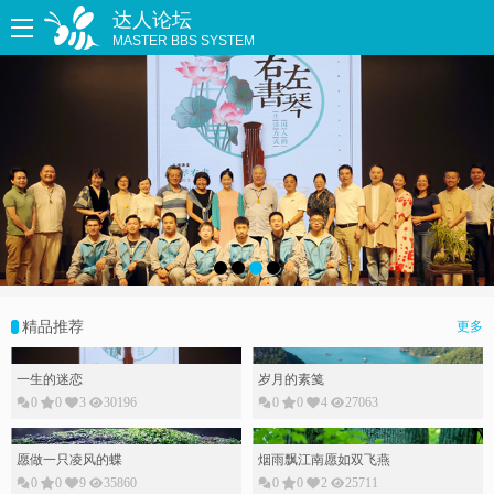
达人论坛
MASTER BBS SYSTEM
精品推荐
更多
一生的迷恋
岁月的素䇳
0
0
3
30196
0
0
4
27063
愿做一只凌风的蝶
烟雨飘江南愿如双飞燕
0
0
9
35860
0
0
2
25711