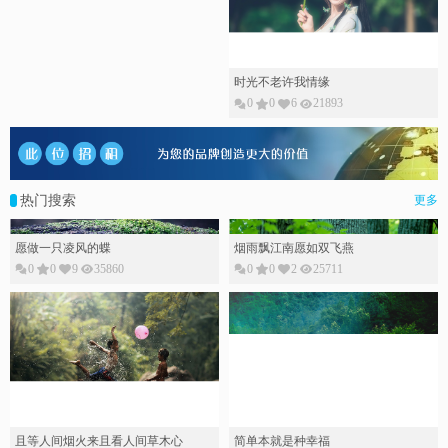
时光不老许我情缘
0
0
6
21893
热门搜索
更多
愿做一只凌风的蝶
烟雨飘江南愿如双飞燕
0
0
9
35860
0
0
2
25711
且等人间烟火来且看人间草木心
简单本就是种幸福