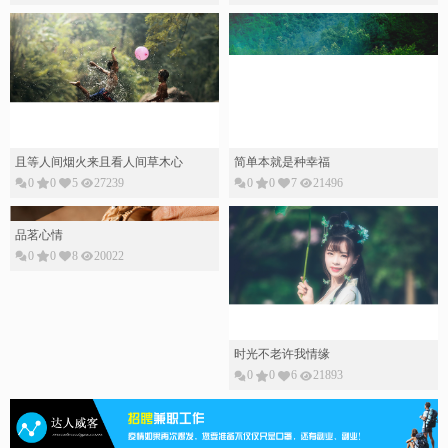
且等人间烟火来且看人间草木心
简单本就是种幸福
0
0
5
27239
0
0
7
21496
品茗心情
0
0
8
20022
时光不老许我情缘
0
0
6
21893