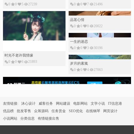
0
0
5
27239
0
0
7
21496
品茗心情
0
0
8
20022
一生的迷恋
0
0
3
30196
时光不老许我情缘
0
0
6
21893
岁月的素䇳
0
0
4
27063
友情链接:
沐心设计
威客任务
网站建设
电影网站
文学小说
IT信息港
优品榜
批发零售
众筹源码
任务赏金
SEO优化
在线钢琴
网页设计
小说网站
分类信息
有情链接出售