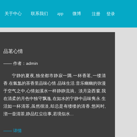
关于中心
联系我们
app
微博
注册
登录
品茗心情
—— 作者：admin
宁静的夏夜,独坐都市静寂一隅.一杯香茗,一缕清
香.在氤氲的茶香里品味心情.品味生活.音乐幽幽的弥漫
于空气之中,心情如溪水一样静静流淌。淡月染西窗,我
在清柔的月色中独守飘逸,在如水的宁静中品味隽永.生
活如一杯清茶,虽然很淡,却总是有缕缕的清香.悠闲时,
沏一壶清茶,静品红尘往事,若境似水...
—— 详情