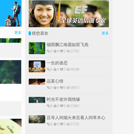
更多
猜您喜欢
更多
烟雨飘江南愿如双飞燕
0
0
2
25702
一生的迷恋
0
0
3
30188
品茗心情
0
0
8
20015
时光不老许我情缘
0
0
6
21882
且等人间烟火来且看人间草木心
0
0
5
27232