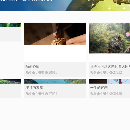
品茗心情
且等人间烟火来且看人间
0
0
8
20015
0
0
5
27232
岁月的素䇳
一生的迷恋
0
0
4
27054
0
0
3
30188