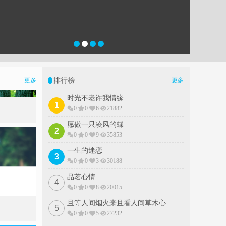
排行榜
更多
更多
时光不老许我情缘
1
0
0
6
21882
愿做一只凌风的蝶
2
0
0
9
35853
一生的迷恋
3
0
0
3
30188
品茗心情
4
0
0
8
20015
且等人间烟火来且看人间草木心
5
0
0
5
27232