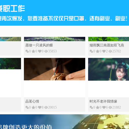
愿做一只凌风的蝶
烟雨飘江南愿如双飞燕
0
0
9
35853
0
0
2
25702
品茗心情
时光不老许我情缘
0
0
8
20015
0
0
6
21882