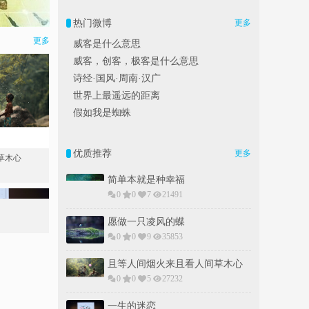
热门微博
更多
更多
威客是什么意思
威客，创客，极客是什么意思
诗经·国风·周南·汉广
世界上最遥远的距离
假如我是蜘蛛
优质推荐
更多
草木心
简单本就是种幸福
0
0
7
21491
愿做一只凌风的蝶
0
0
9
35853
且等人间烟火来且看人间草木心
0
0
5
27232
一生的迷恋