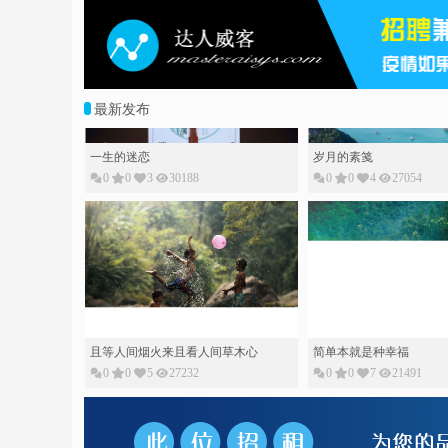
最新发布
一生的迷恋
岁月的素䇳
0
0
3
30188
0
0
4
27054
且等人间烟火来且看人间草木心
简单本就是种幸福
0
0
5
27232
0
0
7
21491