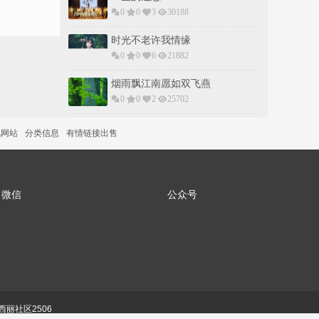
0
0
3
30188
时光不老许我情缘
0
0
6
21882
烟雨飘江南愿如双飞燕
0
0
2
25702
说网站
分类信息
有情链接出售
微信
公众号
丽社区2506