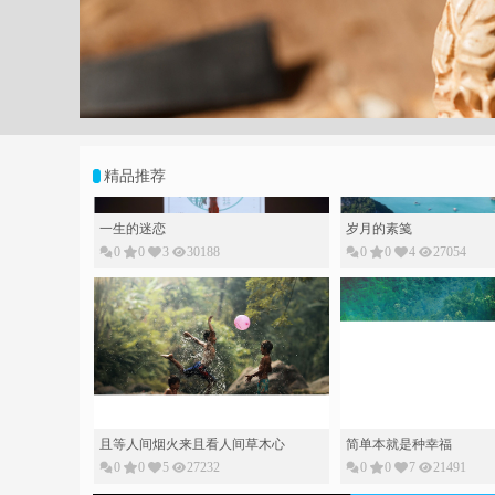
;
精品推荐
一生的迷恋
岁月的素䇳
0
0
3
30188
0
0
4
27054
且等人间烟火来且看人间草木心
简单本就是种幸福
0
0
5
27232
0
0
7
21491