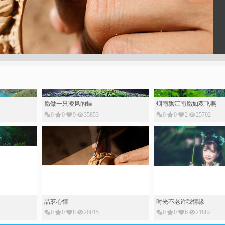
愿做一只凌风的蝶
烟雨飘江南愿如双飞燕
0
0
9
35853
0
0
2
25702
品茗心情
时光不老许我情缘
0
0
8
20015
0
0
6
21882