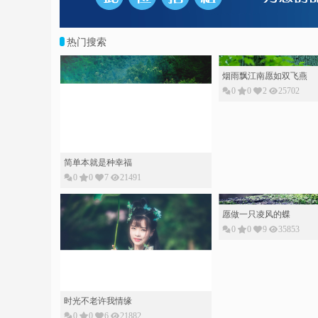
热门搜索
烟雨飘江南愿如双飞燕
0
0
2
25702
简单本就是种幸福
0
0
7
21491
愿做一只凌风的蝶
0
0
9
35853
时光不老许我情缘
0
0
6
21882