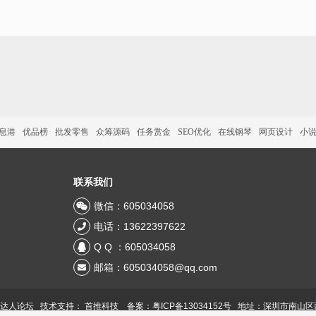
信息港
优品榜
批发零售
众筹源码
任务赏金
SEO优化
在线钢琴
网页设计
小
联系我们
微信：605034058
电话：13622397622
Q Q ：605034058
邮箱：605034058@qq.com
 达人论坛 技术支持：
首推科技
备案：粤ICP备13034152号
地址：深圳市南山区西