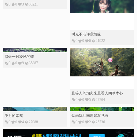
0
0
3
30221
时光不老许我情缘
0
0
6
21922
愿做一只凌风的蝶
0
0
9
35887
且等人间烟火来且看人间草木心
0
0
5
27264
岁月的素䇳
烟雨飘江南愿如双飞燕
0
0
4
27088
0
0
2
25736