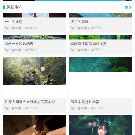
最新发布
更多
一生的迷恋
岁月的素䇳
0
0
3
30221
0
0
4
27088
愿做一只凌风的蝶
烟雨飘江南愿如双飞燕
0
0
9
35887
0
0
2
25736
且等人间烟火来且看人间草木心
简单本就是种幸福
0
0
5
27264
0
0
7
21521