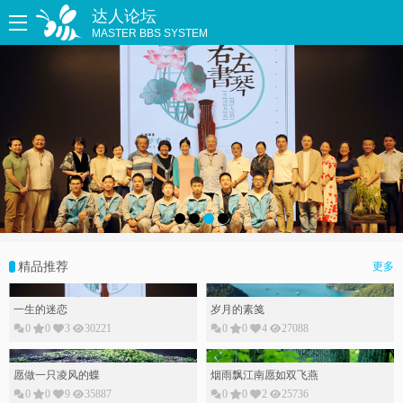
达人论坛
MASTER BBS SYSTEM
精品推荐
更多
一生的迷恋
岁月的素䇳
0
0
3
30221
0
0
4
27088
愿做一只凌风的蝶
烟雨飘江南愿如双飞燕
0
0
9
35887
0
0
2
25736