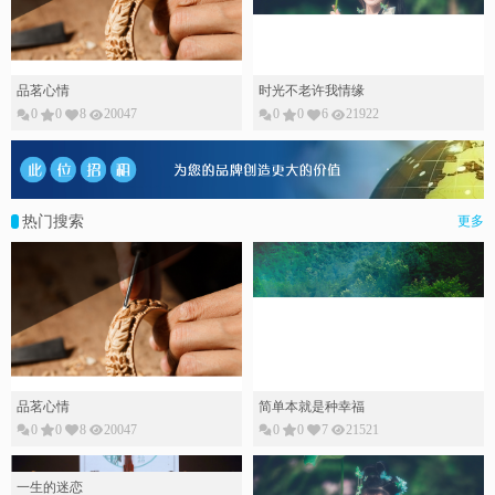
品茗心情
时光不老许我情缘
0
0
8
20047
0
0
6
21922
热门搜索
更多
品茗心情
简单本就是种幸福
0
0
8
20047
0
0
7
21521
一生的迷恋