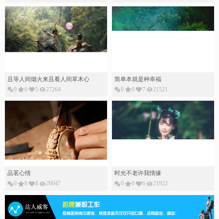
且等人间烟火来且看人间草木心
简单本就是种幸福
0
0
5
27264
0
0
7
21521
品茗心情
时光不老许我情缘
0
0
8
20047
0
0
6
21922