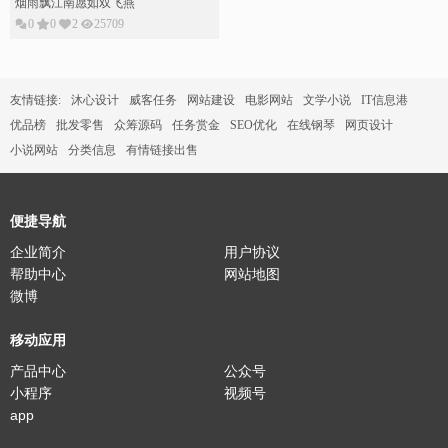
烟雨飘江南愿如双飞燕
0
0
2
25709
友情链接:
沐心设计
威客任务
网站建设
电影网站
文学小说
IT信息港
优品榜
批发零售
众筹源码
任务赏金
SEO优化
在线钢琴
网页设计
小说网站
分类信息
有情链接出售
便捷导航
企业简介
用户协议
帮助中心
网站地图
微博
移动应用
产品中心
公众号
小程序
视频号
app