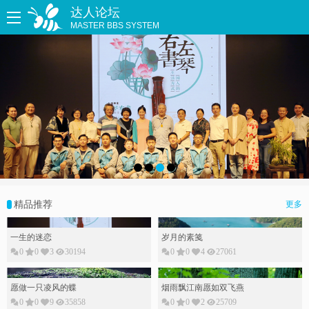
达人论坛
MASTER BBS SYSTEM
精品推荐
更多
一生的迷恋
岁月的素䇳
0
0
3
30194
0
0
4
27061
愿做一只凌风的蝶
烟雨飘江南愿如双飞燕
0
0
9
35858
0
0
2
25709