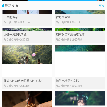
最新发布
更多
一生的迷恋
岁月的素䇳
0
0
3
30194
0
0
4
27061
愿做一只凌风的蝶
烟雨飘江南愿如双飞燕
0
0
9
35858
0
0
2
25709
且等人间烟火来且看人间草木心
简单本就是种幸福
0
0
5
27236
0
0
7
21496