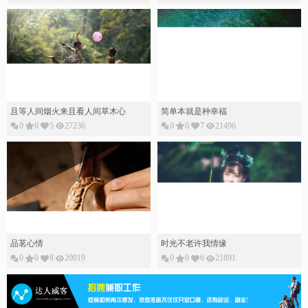
且等人间烟火来且看人间草木心
简单本就是种幸福
0
0
5
27236
0
0
7
21496
品茗心情
时光不老许我情缘
0
0
8
20019
0
0
6
21891