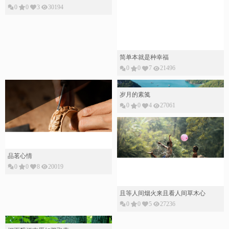
0
0
3
30194
简单本就是种幸福
0
0
7
21496
岁月的素䇳
0
0
4
27061
品茗心情
0
0
8
20019
且等人间烟火来且看人间草木心
0
0
5
27236