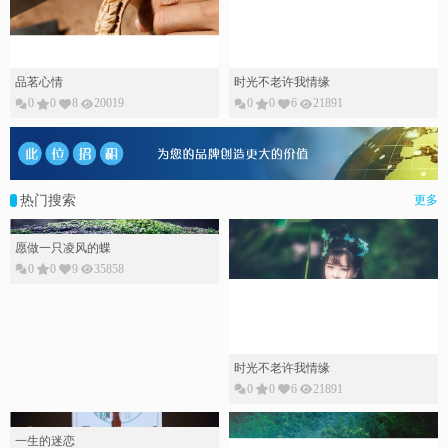
品茗心情
时光不老许我情缘
0
0
8
20019
0
0
6
21891
热门搜索
更多
愿做一只凌风的蝶
0
0
9
35858
时光不老许我情缘
0
0
6
21891
一生的迷恋