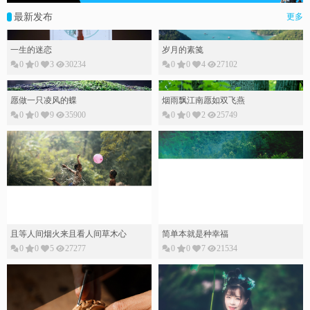
最新发布
更多
一生的迷恋
岁月的素䇳
0
0
3
30234
0
0
4
27102
愿做一只凌风的蝶
烟雨飘江南愿如双飞燕
0
0
9
35900
0
0
2
25749
且等人间烟火来且看人间草木心
简单本就是种幸福
0
0
5
27277
0
0
7
21534