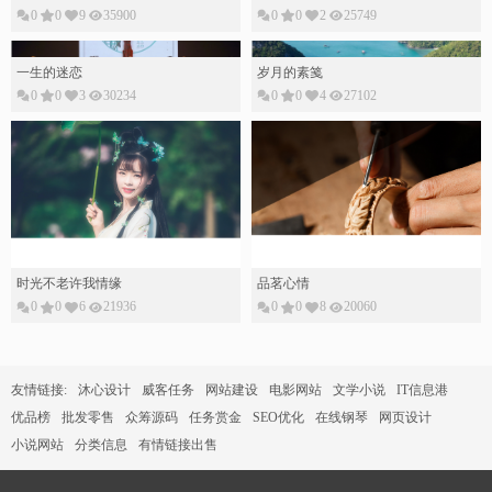
0
0
9
35900
0
0
2
25749
一生的迷恋
岁月的素䇳
0
0
3
30234
0
0
4
27102
时光不老许我情缘
品茗心情
0
0
6
21936
0
0
8
20060
友情链接:
沐心设计
威客任务
网站建设
电影网站
文学小说
IT信息港
优品榜
批发零售
众筹源码
任务赏金
SEO优化
在线钢琴
网页设计
小说网站
分类信息
有情链接出售