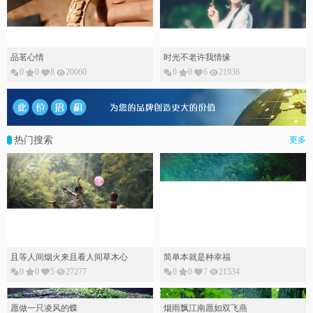
品茗心情
时光不老许我情缘
0
0
8
20060
0
0
6
21936
热门搜索
更多
且等人间烟火来且看人间草木心
简单本就是种幸福
0
0
5
27277
0
0
7
21534
愿做一只凌风的蝶
烟雨飘江南愿如双飞燕