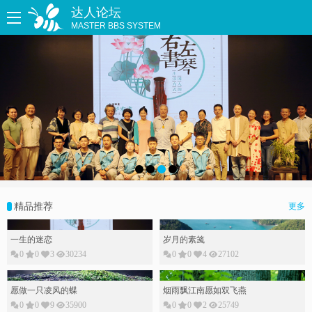
达人论坛
MASTER BBS SYSTEM
精品推荐
更多
一生的迷恋
岁月的素䇳
0
0
3
30234
0
0
4
27102
愿做一只凌风的蝶
烟雨飘江南愿如双飞燕
0
0
9
35900
0
0
2
25749