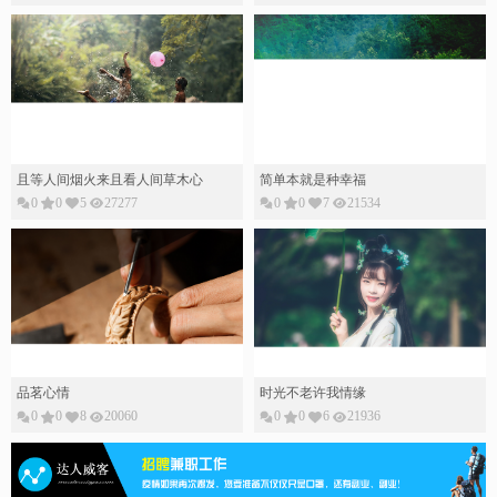
且等人间烟火来且看人间草木心
简单本就是种幸福
0
0
5
27277
0
0
7
21534
品茗心情
时光不老许我情缘
0
0
8
20060
0
0
6
21936