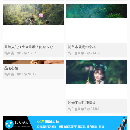
且等人间烟火来且看人间草木心
简单本就是种幸福
0
0
5
27232
0
0
7
21472
品茗心情
0
0
8
20015
时光不老许我情缘
0
0
6
21861