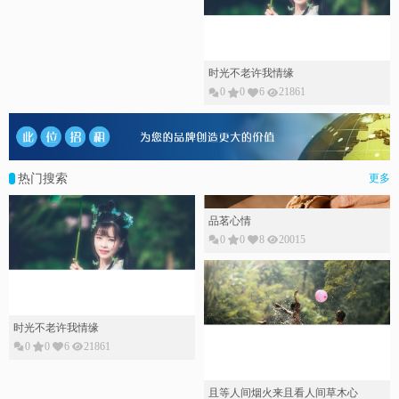
时光不老许我情缘
0
0
6
21861
热门搜索
更多
品茗心情
0
0
8
20015
时光不老许我情缘
0
0
6
21861
且等人间烟火来且看人间草木心