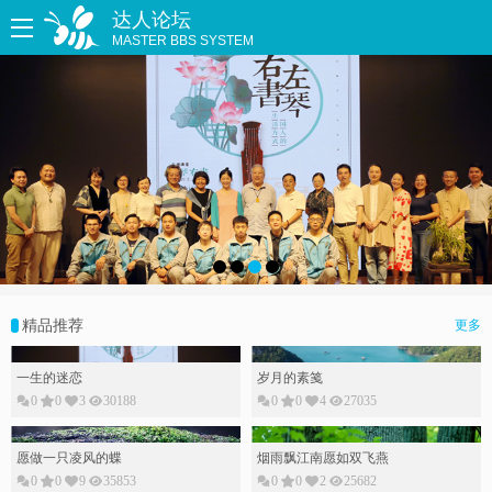
达人论坛
MASTER BBS SYSTEM
精品推荐
更多
一生的迷恋
岁月的素䇳
0
0
3
30188
0
0
4
27035
愿做一只凌风的蝶
烟雨飘江南愿如双飞燕
0
0
9
35853
0
0
2
25682