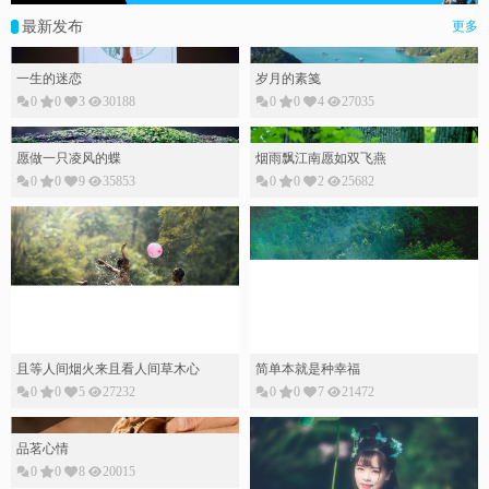
最新发布
更多
一生的迷恋
岁月的素䇳
0
0
3
30188
0
0
4
27035
愿做一只凌风的蝶
烟雨飘江南愿如双飞燕
0
0
9
35853
0
0
2
25682
且等人间烟火来且看人间草木心
简单本就是种幸福
0
0
5
27232
0
0
7
21472
品茗心情
0
0
8
20015