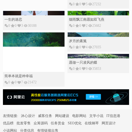
0
0
5
27232
一生的迷恋
烟雨飘江南愿如双飞燕
0
0
3
30188
0
0
2
25682
岁月的素䇳
0
0
4
27035
愿做一只凌风的蝶
0
0
9
35853
简单本就是种幸福
0
0
7
21472
友情链接:
沐心设计
威客任务
网站建设
电影网站
文学小说
IT信息港
优品榜
批发零售
众筹源码
任务赏金
SEO优化
在线钢琴
网页设计
小说网站
分类信息
有情链接出售