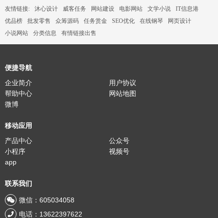
便捷导航
企业简介
用户协议
帮助中心
网站地图
微博
移动应用
产品中心
公众号
小程序
视频号
app
联系我们
微信：605034058
电话：13622397622
Q Q ：605034058
邮箱：605034058@qq.com