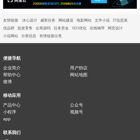
友情链接:
沐心设计
威客任务
网站建设
电影网站
文学小说
IT信息港
优品榜
批发零售
众筹源码
任务赏金
SEO优化
在线钢琴
网页设计
小说网站
分类信息
有情链接出售
便捷导航
企业简介
用户协议
帮助中心
网站地图
微博
移动应用
产品中心
公众号
小程序
视频号
app
联系我们