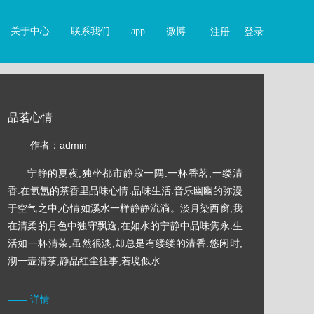
关于中心
联系我们
app
微博
注册
登录
品茗心情
—— 作者：admin
宁静的夏夜,独坐都市静寂一隅.一杯香茗,一缕清
香.在氤氲的茶香里品味心情.品味生活.音乐幽幽的弥漫
于空气之中,心情如溪水一样静静流淌。淡月染西窗,我
在清柔的月色中独守飘逸,在如水的宁静中品味隽永.生
活如一杯清茶,虽然很淡,却总是有缕缕的清香.悠闲时,
沏一壶清茶,静品红尘往事,若境似水...
—— 详情