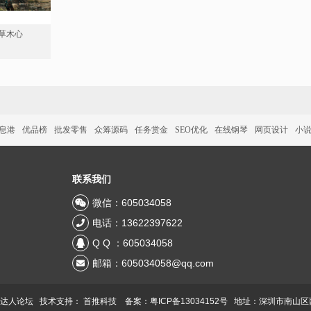
草木心
信息港
优品榜
批发零售
众筹源码
任务赏金
SEO优化
在线钢琴
网页设计
小
联系我们
微信：605034058
电话：13622397622
Q Q ：605034058
邮箱：605034058@qq.com
 达人论坛 技术支持：
首推科技
备案：粤ICP备13034152号
地址：深圳市南山区西