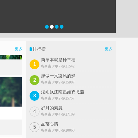
排行榜
更多
更多
简单本就是种幸福
1
0
0
7
21542
愿做一只凌风的蝶
2
0
0
9
35907
烟雨飘江南愿如双飞燕
3
0
0
2
25757
岁月的素䇳
4
0
0
4
27109
品茗心情
5
0
0
8
20068