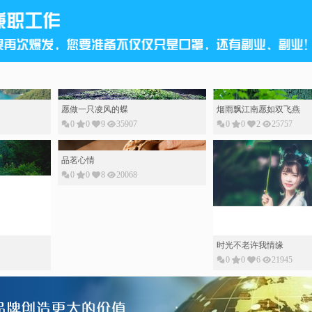
愿做一只凌风的蝶
烟雨飘江南愿如双飞燕
0
0
9
35907
0
0
2
25757
品茗心情
0
0
8
20068
时光不老许我情缘
0
0
6
21945