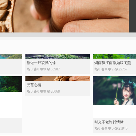
愿做一只凌风的蝶
烟雨飘江南愿如双飞燕
0
0
9
35907
0
0
2
25757
品茗心情
0
0
8
20068
时光不老许我情缘
0
0
6
21945