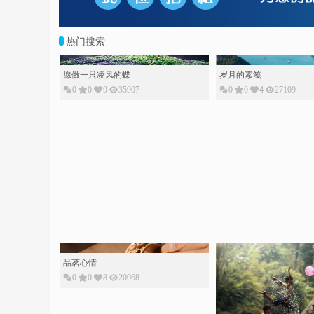
热门搜索
愿做一只凌风的蝶
岁月的素䇳
0
0
9
35907
0
0
4
27109
品茗心情
0
0
8
20068