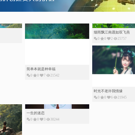
烟雨飘江南愿如双飞燕
0
0
2
25757
简单本就是种幸福
0
0
7
21542
时光不老许我情缘
0
0
6
21945
一生的迷恋
0
0
3
30244