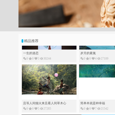
;
精品推荐
一生的迷恋
岁月的素䇳
0
0
3
30244
0
0
4
27109
且等人间烟火来且看人间草木心
简单本就是种幸福
0
0
5
27285
0
0
7
21542