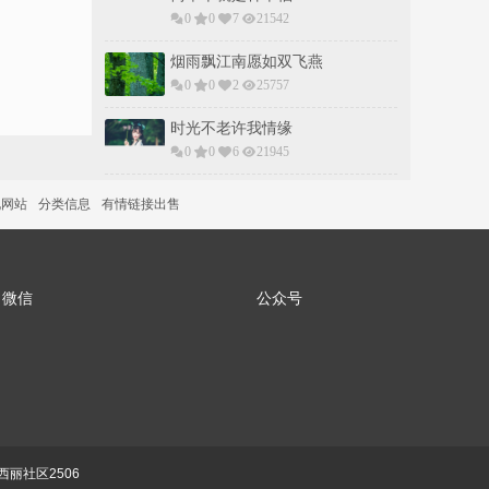
0
0
7
21542
烟雨飘江南愿如双飞燕
0
0
2
25757
时光不老许我情缘
0
0
6
21945
说网站
分类信息
有情链接出售
微信
公众号
丽社区2506