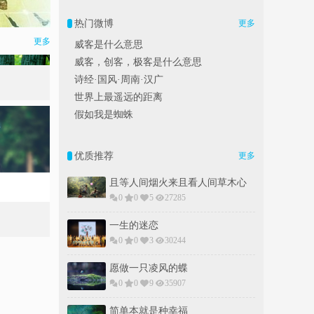
热门微博
更多
更多
威客是什么意思
威客，创客，极客是什么意思
诗经·国风·周南·汉广
世界上最遥远的距离
假如我是蜘蛛
优质推荐
更多
且等人间烟火来且看人间草木心
0
0
5
27285
一生的迷恋
0
0
3
30244
愿做一只凌风的蝶
0
0
9
35907
简单本就是种幸福