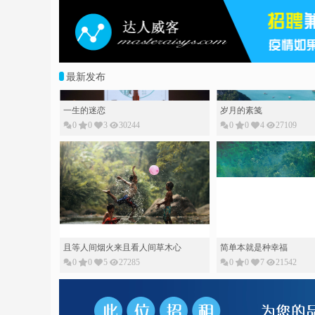
最新发布
一生的迷恋
岁月的素䇳
0
0
3
30244
0
0
4
27109
且等人间烟火来且看人间草木心
简单本就是种幸福
0
0
5
27285
0
0
7
21542