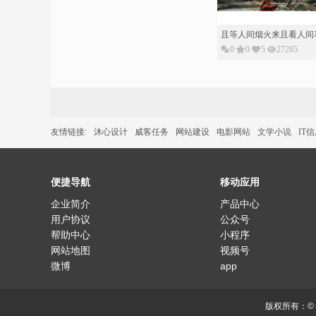
且等人间烟火来且看人间
0
0
5
27285
友情链接:
沐心设计
威客任务
网站建设
电影网站
文学小说
IT
便捷导航
移动应用
企业简介
产品中心
用户协议
公众号
帮助中心
小程序
网站地图
视频号
微博
app
版权所有：©