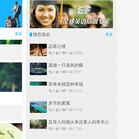
更多
猜您喜欢
更多
品茗心情
0
0
8
20068
愿做一只凌风的蝶
0
0
9
35907
简单本就是种幸福
0
0
7
21542
岁月的素䇳
0
0
4
27109
且等人间烟火来且看人间草木心
0
0
5
27285