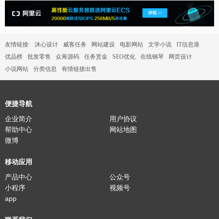
友情链接:
沐心设计
威客任务
网站建设
电影网站
文学小说
IT信息港
优品榜
批发零售
众筹源码
任务赏金
SEO优化
在线钢琴
网页设计
小说网站
分类信息
有情链接出售
便捷导航
企业简介
用户协议
帮助中心
网站地图
微博
移动应用
产品中心
公众号
小程序
视频号
app