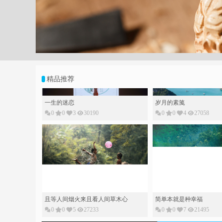
;
精品推荐
一生的迷恋
岁月的素䇳
0
0
3
30190
0
0
4
27058
且等人间烟火来且看人间草木心
简单本就是种幸福
0
0
5
27233
0
0
7
21495