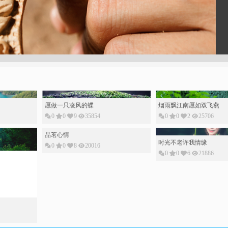
愿做一只凌风的蝶
烟雨飘江南愿如双飞燕
0
0
9
35854
0
0
2
25706
品茗心情
时光不老许我情缘
0
0
8
20016
0
0
6
21886