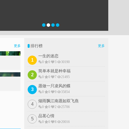
排行榜
更多
更多
一生的迷恋
1
0
0
3
30190
简单本就是种幸福
2
0
0
7
21495
愿做一只凌风的蝶
3
0
0
9
35854
烟雨飘江南愿如双飞燕
4
0
0
2
25706
品茗心情
5
0
0
8
20016