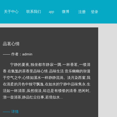
关于中心
联系我们
app
微博
注册
登录
品茗心情
—— 作者：admin
宁静的夏夜,独坐都市静寂一隅.一杯香茗,一缕清
香.在氤氲的茶香里品味心情.品味生活.音乐幽幽的弥漫
于空气之中,心情如溪水一样静静流淌。淡月染西窗,我
在清柔的月色中独守飘逸,在如水的宁静中品味隽永.生
活如一杯清茶,虽然很淡,却总是有缕缕的清香.悠闲时,
沏一壶清茶,静品红尘往事,若境似水...
—— 详情