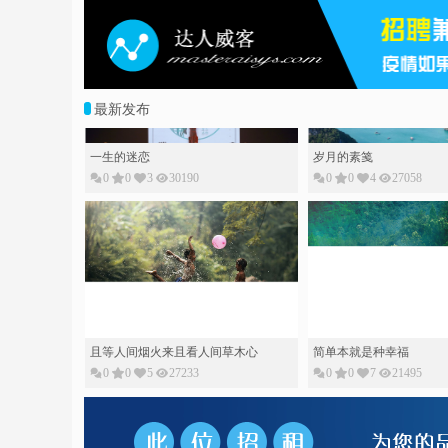
最新发布
一生的迷恋
岁月的素䇳
0
0
3
30190
0
0
4
27058
且等人间烟火来且看人间草木心
简单本就是种幸福
0
0
5
27233
0
0
7
21495