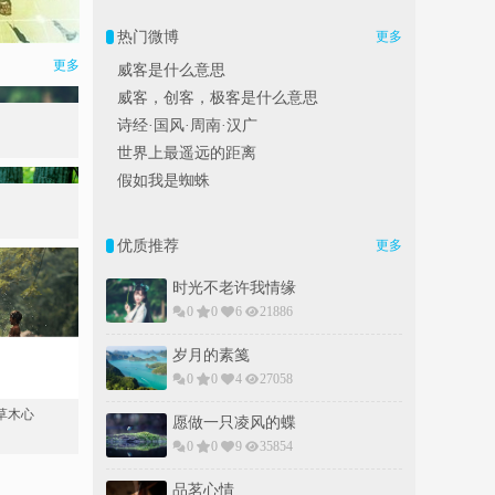
热门微博
更多
更多
威客是什么意思
威客，创客，极客是什么意思
诗经·国风·周南·汉广
世界上最遥远的距离
假如我是蜘蛛
优质推荐
更多
时光不老许我情缘
0
0
6
21886
岁月的素䇳
0
0
4
27058
草木心
愿做一只凌风的蝶
0
0
9
35854
品茗心情