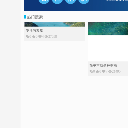
热门搜索
岁月的素䇳
0
0
4
27058
简单本就是种幸福
0
0
7
21495