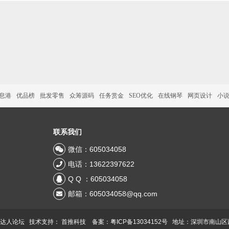
信息港
优品榜
批发零售
众筹源码
任务赏金
SEO优化
在线钢琴
网页设计
小
联系我们
微信：605034058
电话：13622397622
Q Q ：605034058
邮箱：605034058@qq.com
 达人论坛 技术支持：
首推科技
备案：粤ICP备13034152号
地址：深圳市南山区西