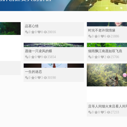
品茗心情
时光不老许我情缘
0
0
8
20016
0
0
6
21886
愿做一只凌风的蝶
烟雨飘江南愿如双飞燕
0
0
9
35854
0
0
2
25706
一生的迷恋
0
0
3
30190
且等人间烟火来且看人间
0
0
5
27233