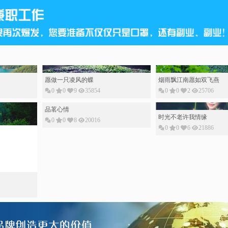
愿做一只凌风的蝶
烟雨飘江南愿如双飞燕
0
0
9
35854
0
0
2
25706
品茗心情
时光不老许我情缘
0
0
8
20016
0
0
6
21886