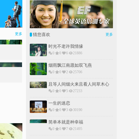
更多
猜您喜欢
更多
时光不老许我情缘
0
0
6
21886
烟雨飘江南愿如双飞燕
0
0
2
25706
且等人间烟火来且看人间草木心
0
0
5
27233
一生的迷恋
0
0
3
30190
简单本就是种幸福
0
0
7
21495