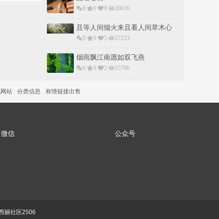
0
0
8
20016
且等人间烟火来且看人间草木心
0
0
5
27233
烟雨飘江南愿如双飞燕
0
0
2
25706
说网站
分类信息
有情链接出售
微信
公众号
丽社区2506