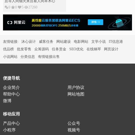
且等人间烟火来且看人间草木心
0
0
5
27260
友情链接:
沐心设计
威客任务
网站建设
电影网站
文学小说
IT信息港
优品榜
批发零售
众筹源码
任务赏金
SEO优化
在线钢琴
网页设计
小说网站
分类信息
有情链接出售
便捷导航
企业简介
用户协议
帮助中心
网站地图
微博
移动应用
产品中心
公众号
小程序
视频号